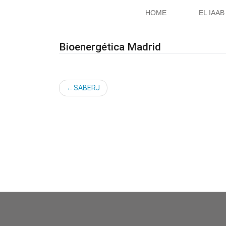
Saltar
HOME
EL IAAB
al
contenido
Bioenergética Madrid
Navegación
SABERJ
de
entradas