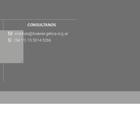
CONSULTANOS
instituto@bioenergetica.org.ar
(54 11) 15 5314 5266