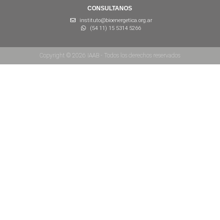
CONSULTANOS
instituto@bioenergetica.org.ar
(54 11) 15 5314 5266
Copyright © 2026 IAAB - Todos los derechos reservados